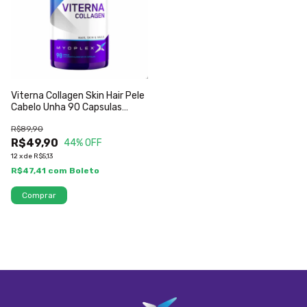
Viterna Collagen Skin Hair Pele
Cabelo Unha 90 Capsulas
Myoplex
R$89,90
R$49,90
44
% OFF
12
x
de
R$5,13
R$47,41
com
Boleto
Comprar